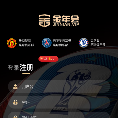
送
18
元
注册
登录