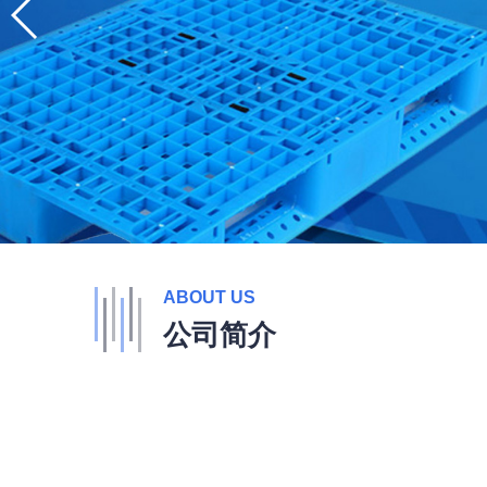
ABOUT US
公司简介