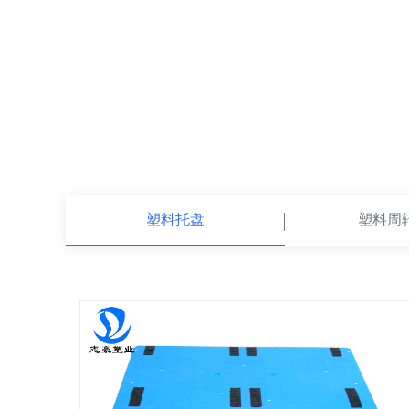
塑料托盘
塑料周