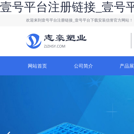
壹号平台注册链接_壹号
欢迎来到壹号平台注册链接_壹号平台下载安装信誉官方网站！
网站首页
公司简介
产品