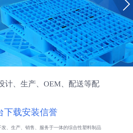
设计、生产、OEM、配送等配
台下载安装信誉
发、生产、销售、服务于一体的综合性塑料制品