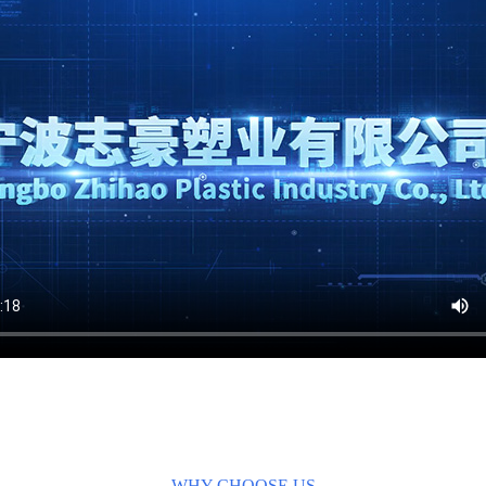
WHY CHOOSE US