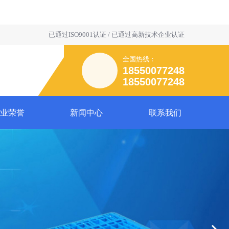
已通过ISO9001认证 / 已通过高新技术企业认证
全国热线：
18550077248
18550077248
业荣誉
新闻中心
联系我们