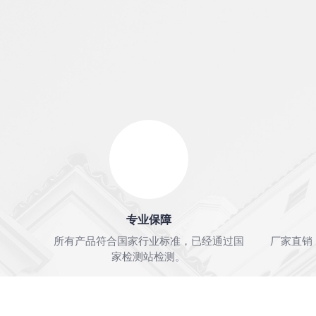
专业保障
所有产品符合国家行业标准，已经通过国
厂家直销
家检测站检测。